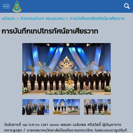
หน้าแรก
> กิจกรรมต่างๆ ของสมาคม >
การบันทึกเทปโทรทัศน์อาเศียรวาท
การบันทึกเทปโทรทัศน์อาเศียรวาท
วันอังคารที่ ๑๘ ก.ค.๖๖ เวลา ๑๐๐๐ พลเอก เฉลิมพล ศรีสวัสดิ์ ผู้บัญชาการ
ทหารสูงสุด / นายกสมาคมวิทยาลัยป้องกันราชอาณาจักร ในพระบรมราชูปภัมภ์