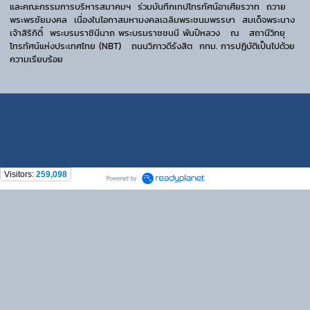
และคณะกรรมการบริหารสมาคมฯ ร่วมบันทึกเทปโทรทัศน์อาเศียรวาท ถวาย
พระพรชัยมงคล เนื่องในโอกาสมหามงคลเฉลิมพระชนมพรรษา สมเด็จพระนาง
เจ้าสิริกิติ์ พระบรมราชินีนาถ พระบรมราชชนนี พันปีหลวง ณ สถานีวิทยุ
โทรทัศน์แห่งประเทศไทย (NBT) ถนนวิภาวดีรังสิต กทม. การปฏิบัติเป็นไปด้วย
ความเรียบร้อย
Visitors:
259,098