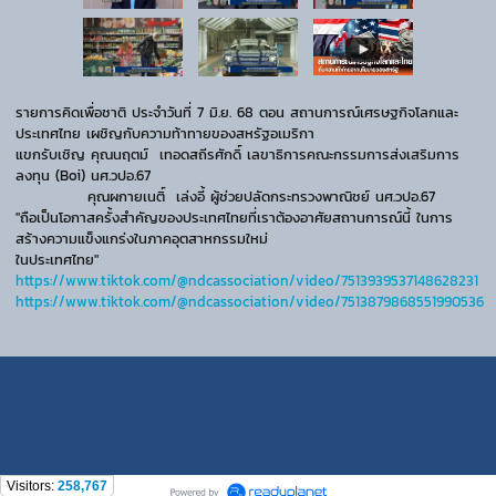
รายการคิดเพื่อชาติ ประจำวันที่ 7 มิ.ย. 68 ตอน สถานการณ์เศรษฐกิจโลกและ
ประเทศไทย เผชิญกับความท้าทายของสหรัฐอเมริกา
แขกรับเชิญ คุณนฤตม์ เทอดสถีรศักดิ์ เลขาธิการคณะกรรมการส่งเสริมการ
ลงทุน (Boi) นศ.วปอ.67
คุณผกายเนติ์ เล่งอี้ ผู้ช่วยปลัดกระทรวงพาณิชย์ นศ.วปอ.67
"ถือเป็นโอกาสครั้งสำคัญของประเทศไทยที่เราต้องอาศัยสถานการณ์นี้ ในการ
สร้างความแข็งแกร่งในภาคอุตสาหกรรมใหม่
ในประเทศไทย"
https://www.tiktok.com/@ndcassociation/video/7513939537148628231
https://www.tiktok.com/@ndcassociation/video/7513879868551990536
Visitors:
258,767